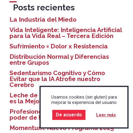
Posts recientes
La Industria del Miedo
Vida Inteligente: Inteligencia Artificial
para la Vida Real – Tercera Edición
Sufrimiento = Dolor x Resistencia
Distribución Normal y Diferencias
entre Grupos
Sedentarismo Cognitivo y Cómo
Evitar que la IA Atrofie nuestro
Cerebro
Leche de Cabra, Oveja o Vaca ¿Cuál
Usamos cookies (sin gluten) para
es la Mejor?
mejorar la experiencia del usuario
Profesiones con menos Alzheimer y el
De acuerdo
Leer más
poder de la Orientación
Momentum: Nuevo Programa 2025