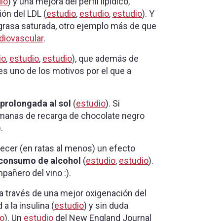
io
) y una mejora del perfil lipídico,
ón del LDL (
estudio
,
estudio
,
estudio
). Y
 grasa saturada, otro ejemplo más de que
diovascular
.
io
,
estudio
,
estudio
), que además de
es uno de los motivos por el que a
 prolongada al sol
(
estudio
). Si
manas de recarga de chocolate negro
).
recer (en ratas al menos) un efecto
l consumo de alcohol
(
estudio
,
estudio
).
añero del vino :).
, a través de una mejor oxigenación del
 a la insulina (
estudio
) y sin duda
io
). Un
estudio
del New England Journal