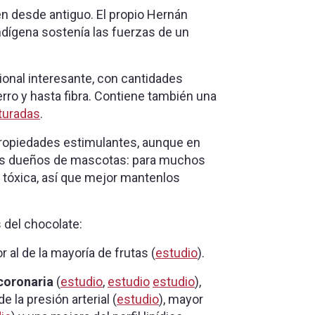
n desde antiguo. El propio Hernán
dígena sostenía las fuerzas de un
cional interesante, con cantidades
ro y hasta fibra. Contiene también una
turadas
.
propiedades estimulantes, aunque en
los dueños de mascotas: para muchos
 tóxica, así que mejor mantenlos
 del chocolate:
or al de la mayoría de frutas (
estudio
).
coronaria
(
estudio
,
estudio
estudio
),
 la presión arterial (
estudio
), mayor