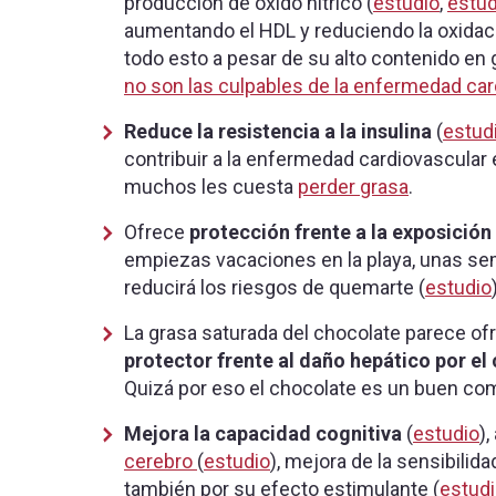
producción de óxido nítrico (
estudio
,
estud
aumentando el HDL y reduciendo la oxidaci
todo esto a pesar de su alto contenido en
no son las culpables de la enfermedad car
Reduce la resistencia a la insulina
(
estud
contribuir a la enfermedad cardiovascular 
muchos les cuesta
perder grasa
.
Ofrece
protección frente a la exposición
empiezas vacaciones en la playa, unas se
reducirá los riesgos de quemarte (
estudio
La grasa saturada del chocolate parece of
protector frente al daño hepático por e
Quizá por eso el chocolate es un buen comp
Mejora la capacidad cognitiva
(
estudio
)
cerebro
(
estudio
), mejora de la sensibilidad
también por su efecto estimulante (
estud