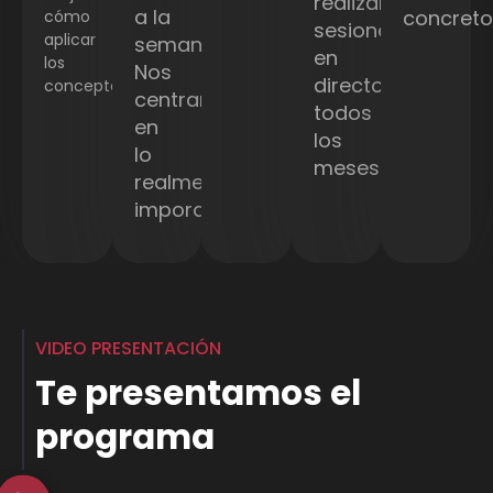
realizamos
a la
concreto
cómo
sesiones
aplicar
semana.
en
los
Nos
directo
conceptos.
centramos
todos
en
los
lo
meses.
realmente
imporante.
VIDEO PRESENTACIÓN
Te presentamos el
programa