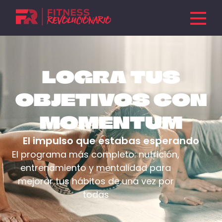
Suscríbete y recibe GRATIS
El Manua
l
Revolucionario
con
ejemplos de menús y
entrenamientos...
LOGRA TUS
OBJETIVOS CON
MOMENTUM
El impulso que estabas esperando
ÚNETE
El programa más completo: nutrición,
entrenamiento y mentalidad para
mejorar tus hábitos de una vez por
todas