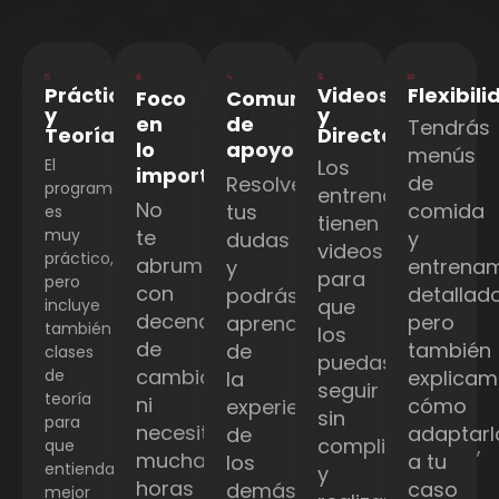
Práctica
Videos
Flexibil
Foco
Comunidad
y
y
en
de
Tendrás
Teoría
Directos
lo
apoyo
menús
El
Los
importante
de
Resolveremos
programa
entrenamientos
No
comida
tus
es
tienen
muy
te
y
dudas
videos
práctico,
abrumaremos
entrena
y
para
pero
con
detallad
podrás
que
incluye
decenas
pero
aprender
también
los
de
también
de
clases
puedas
cambios
de
explica
la
seguir
teoría
ni
cómo
experiencia
sin
para
necesitarás
adaptarl
de
complicaciones,
que
muchas
a tu
los
entiendas
y
horas
caso
demás.
mejor