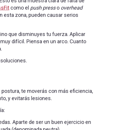
 Esto es una muestra clara de falta de
sFit
como el
push press
o
overhead
n esta zona, pueden causar serios
ino que disminuyes tu fuerza. Aplicar
muy difícil. Piensa en un arco. Cuanto
.
 soluciones.
 postura, te moverás con más eficiencia,
o, y evitarás lesiones.
ía:
edas. Aparte de ser un buen ejercicio en
ecuada (denominada neutra).