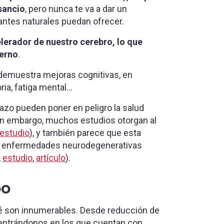
nsancio
, pero nunca te va a dar un
lantes naturales puedan ofrecer.
lerador de nuestro cerebro, lo que
terno
.
demuestra mejoras cognitivas, en
ia, fatiga mental…
azo pueden poner en peligro la salud
Sin embargo, muchos estudios otorgan al
estudio
), y también parece que esta
 de enfermedades neurodegenerativas
,
estudio
,
artículo
).
po
fé son innumerables. Desde reducción de
 centrándonos en los que cuentan con