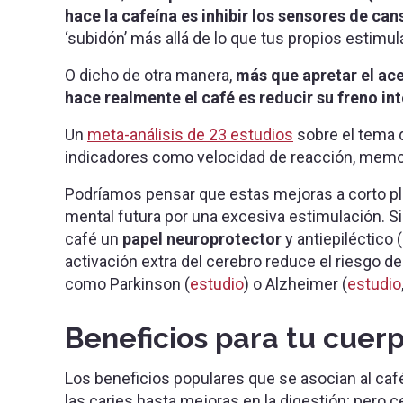
hace la cafeína es inhibir los sensores de ca
‘subidón’ más allá de lo que tus propios estimu
O dicho de otra manera,
más que apretar el ace
hace realmente el café es reducir su freno in
Un
meta-análisis de 23 estudios
sobre el tema 
indicadores como velocidad de reacción, memor
Podríamos pensar que estas mejoras a corto pl
mental futura por una excesiva estimulación. 
café un
papel neuroprotector
y antiepiléctico (
activación extra del cerebro reduce el riesgo
como Parkinson (
estudio
) o Alzheimer (
estudio
Beneficios para tu cuer
Los beneficios populares que se asocian al ca
las caries hasta mejoras en la digestión; pero