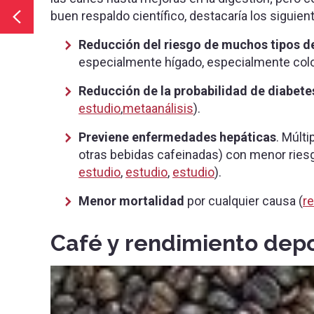
buen respaldo científico, destacaría los siguien
Reducción del riesgo de muchos tipos d
especialmente hígado, especialmente colo
Reducción de la probabilidad de diabetes 
estudio
,
metaanálisis
).
Previene enfermedades hepáticas
. Múlt
otras bebidas cafeinadas) con menor riesgo
estudio
,
estudio
,
estudio
).
Menor mortalidad
por cualquier causa (
re
Café y rendimiento depo