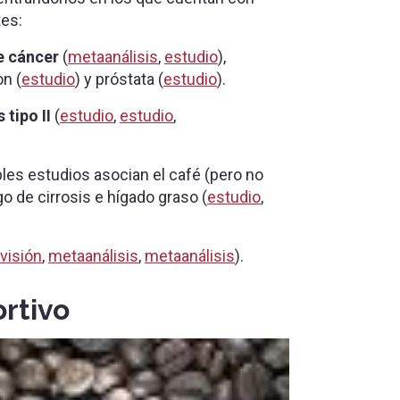
tes:
e cáncer
(
metaanálisis
,
estudio
),
n (
estudio
) y próstata (
estudio
).
tipo II
(
estudio
,
estudio
,
iples estudios asocian el café (pero no
 de cirrosis e hígado graso (
estudio
,
visión
,
metaanálisis
,
metaanálisis
).
rtivo