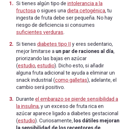
Si tienes algún tipo de
intolerancia a la
fructosa
o sigues una
dieta cetogénica
, tu
ingesta de fruta debe ser pequeña. No hay
riesgo de deficiencia si consumes
suficientes verduras
.
Si tienes
diabetes tipo II
y eres sedentario,
mejor limitarse a
un par de raciones al día
,
priorizando las bajas en azúcar
(
estudio
,
estudio
). Dicho esto, si añadir
alguna fruta adicional te ayuda a eliminar un
snack industrial (
como galletas
), adelante, el
cambio será positivo.
Durante
el embarazo se pierde sensibilidad a
la insulina
, y un exceso de fruta rica en
azúcar aparece ligado a diabetes gestacional
(
estudio
). Curiosamente,
los dátiles mejoran
la sensibilidad de los receptores de