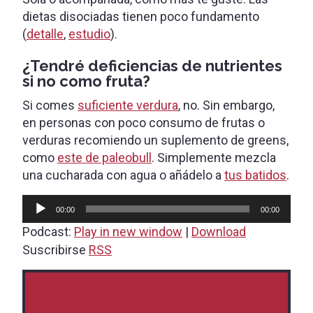
dietas disociadas tienen poco fundamento
(
detalle
,
estudio
).
¿Tendré deficiencias de nutrientes
si no como fruta?
Si comes
suficiente verdura
, no. Sin embargo,
en personas con poco consumo de frutas o
verduras recomiendo un suplemento de greens,
como
este de paleobull
. Simplemente mezcla
una cucharada con agua o añádelo a
tus batidos
.
Audio
00:00
00:00
Player
Podcast:
Play in new window
|
Download
Suscribirse
RSS