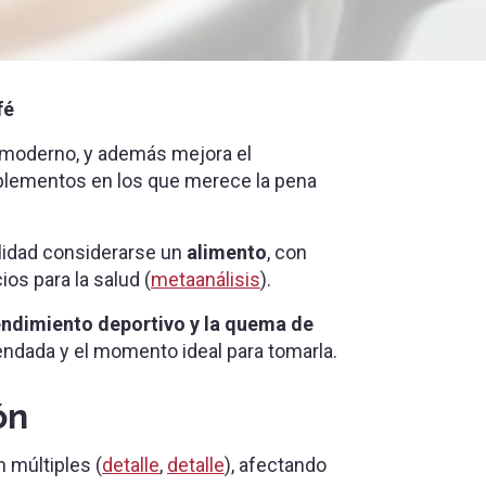
fé
 moderno, y además mejora el
plementos en los que merece la pena
alidad considerarse un
alimento
, con
os para la salud (
metaanálisis
).
rendimiento deportivo y la quema de
ndada y el momento ideal para tomarla.
ón
 múltiples (
detalle
,
detalle
), afectando