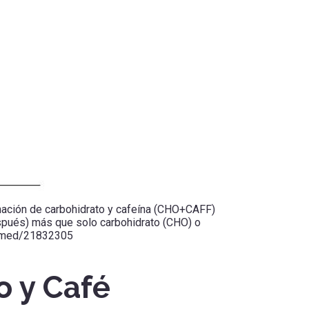
nación de carbohidrato y cafeína (CHO+CAFF)
espués) más que solo carbohidrato (CHO) o
pubmed/21832305
o y Café