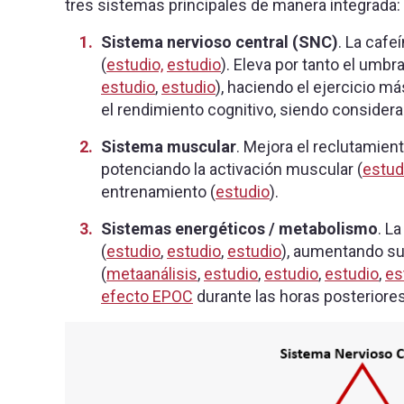
tres sistemas principales de manera integrada:
Sistema nervioso central (SNC)
. La cafe
(
estudio,
estudio
). Eleva por tanto el umbr
estudio
,
estudio
), haciendo el ejercicio má
el rendimiento cognitivo, siendo consider
Sistema muscular
. Mejora el reclutamien
potenciando la activación muscular (
estud
entrenamiento (
estudio
).
Sistemas energéticos / metabolismo
. La
(
estudio
,
estudio
,
estudio
), aumentando su 
(
metaanálisis
,
estudio
,
estudio
,
estudio
,
es
efecto EPOC
durante las horas posteriores