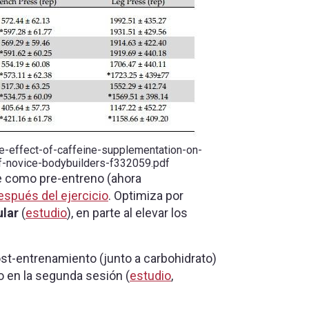
te-effect-of-caffeine-supplementation-on-
of-novice-bodybuilders-f332059.pdf
e como pre-entreno (ahora
espués del ejercicio
. Optimiza por
ular
(
estudio
), en parte al elevar los
ost-entrenamiento (junto a carbohidrato)
o en la segunda sesión (
estudio
,