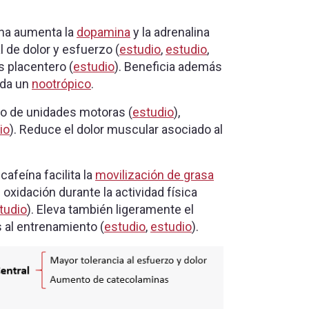
ína aumenta la
dopamina
y la adrenalina
al de dolor y esfuerzo (
estudio
,
estudio
,
s placentero (
estudio
). Beneficia además
ada un
nootrópico
.
to de unidades motoras (
estudio
),
io
). Reduce el dolor muscular asociado al
 cafeína facilita la
movilización de grasa
oxidación durante la actividad física
tudio
). Eleva también ligeramente el
 al entrenamiento (
estudio
,
estudio
).