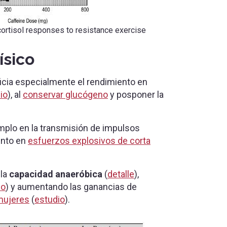
cortisol responses to resistance exercise
ísico
icia especialmente el rendimiento en
io
), al
conservar glucógeno
y posponer la
emplo en la transmisión de impulsos
ento en
esfuerzos explosivos de corta
 la
capacidad anaeróbica
(
detalle
),
io
) y aumentando las ganancias de
mujeres
(
estudio
).