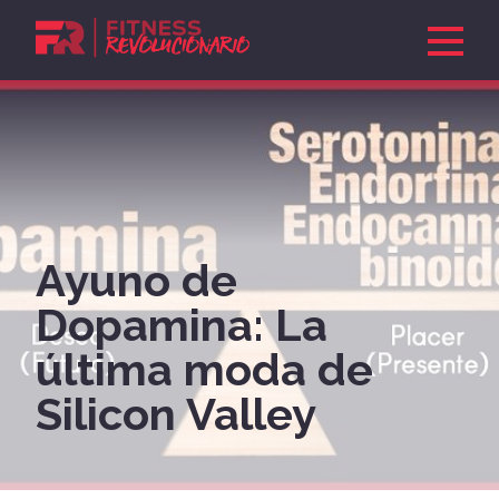
Suscríbete y recibe GRATIS
El Manua
l
Revolucionario
con
ejemplos de menús y
entrenamientos...
Ayuno de
Dopamina: La
ÚNETE
última moda de
Silicon Valley