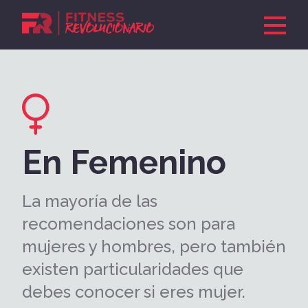
Suscríbete y recibe GRATIS
El Manua
l
Revolucionario
con
ejemplos de menús y
entrenamientos...
En Femenino
ÚNETE
La mayoría de las
recomendaciones son para
mujeres y hombres, pero también
existen particularidades que
debes conocer si eres mujer.