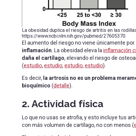
La obesidad duplica el riesgo de artritis en las rodilla
https://www.ncbi.nlm.nih.gov/pubmed/27605370
El aumento del riesgo no viene únicamente por
inflamación
. La obesidad eleva la
inflamación c
daña el cartílago
, elevando el riesgo de osteoar
(
estudio
,
estudio
,
estudio
,
estudio
).
Es decir,
la artrosis no es un problema meram
bioquímico
(
detalle
).
2. Actividad física
Lo que no usas se atrofia, y esto incluye tus art
con más volumen de cartílago, no con menos (