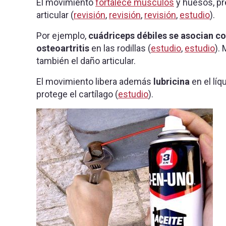
El movimiento
fortalece músculos
y huesos, pr
articular (
revisión
,
revisión
,
revisión
,
estudio
).
Por ejemplo,
cuádriceps débiles se asocian co
osteoartritis
en las rodillas (
estudio
,
estudio
).
también el daño articular.
El movimiento libera además
lubricina
en el líq
protege el cartílago (
estudio
).